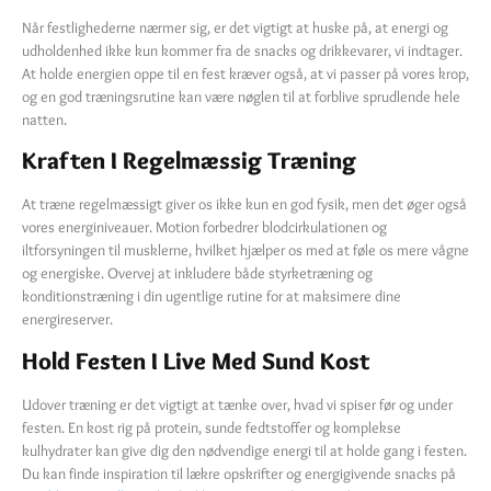
Når festlighederne nærmer sig, er det vigtigt at huske på, at energi og
udholdenhed ikke kun kommer fra de snacks og drikkevarer, vi indtager.
At holde energien oppe til en fest kræver også, at vi passer på vores krop,
og en god træningsrutine kan være nøglen til at forblive sprudlende hele
natten.
Kraften I Regelmæssig Træning
At træne regelmæssigt giver os ikke kun en god fysik, men det øger også
vores energiniveauer. Motion forbedrer blodcirkulationen og
iltforsyningen til musklerne, hvilket hjælper os med at føle os mere vågne
og energiske. Overvej at inkludere både styrketræning og
konditionstræning i din ugentlige rutine for at maksimere dine
energireserver.
Hold Festen I Live Med Sund Kost
Udover træning er det vigtigt at tænke over, hvad vi spiser før og under
festen. En kost rig på protein, sunde fedtstoffer og komplekse
kulhydrater kan give dig den nødvendige energi til at holde gang i festen.
Du kan finde inspiration til lækre opskrifter og energigivende snacks på