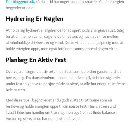
Festbloggeren.dk
, så du altid har noget sundt at snacke på, når energien
begynder at dale.
Hydrering Er Nøglen
At holde sig hydreret er afgørende for at opretholde energiniveauet. Sørg
for at drikke nok vand i dagene op til festen, og husk at skifte mellem
alkoholholdige drikkevarer og vand. Dette vil ikke kun hjælpe dig med at
holde energien oppe, men også forhindre tømmermænd dagen efter.
Planlæg En Aktiv Fest
Overvej at integrere aktiviteter i din fest, som opfordrer gæsterne til at
bevæge sig. Fra dansekonkurrencer til udendørs spil, at holde sig aktiv
under festen kan være en sjov måde at sikre, at alle har energi til at feste
hele natten.
Med disse tips i baghovedet er du godt rustet til at træne som en
festløve og holde energien oppe til din næste fest. Husk, at en sund
livsstil ikke kun handler om træning, men også om at finde balance i
kosten og sikre, at du har det sjovt undervejs!