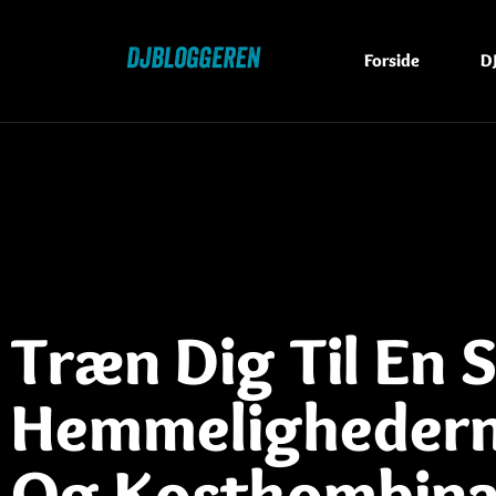
Forside
DJ
Træn Dig Til En 
Hemmelighederne
Og Kostkombina