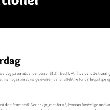
erdag
hverdag på en måde, der passer til din livsstil. At finde de rette træn
e, men også om at vælge øvelser, der er effektive for din kropstype o
pnå dine fitnessmål. Det er vigtigt at forstå, hvordan forskellige madva