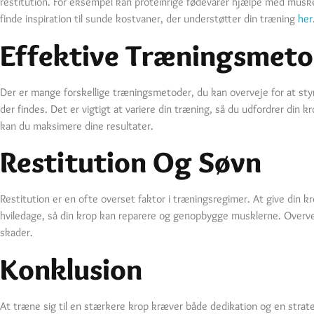
restitution. For eksempel kan proteinrige fødevarer hjælpe med musk
finde inspiration til sunde kostvaner, der understøtter din træning
her
Effektive Træningsmeto
Der er mange forskellige træningsmetoder, du kan overveje for at styrk
der findes. Det er vigtigt at variere din træning, så du udfordrer di
kan du maksimere dine resultater.
Restitution Og Søvn
Restitution er en ofte overset faktor i træningsregimer. At give din kr
hviledage, så din krop kan reparere og genopbygge musklerne. Overvej
skader.
Konklusion
At træne sig til en stærkere krop kræver både dedikation og en strate