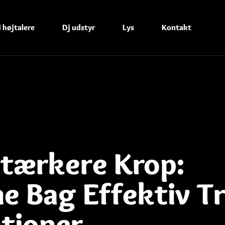
 højtalere
Dj udstyr
Lys
Kontakt
Stærkere Krop:
 Bag Effektiv T
tioner