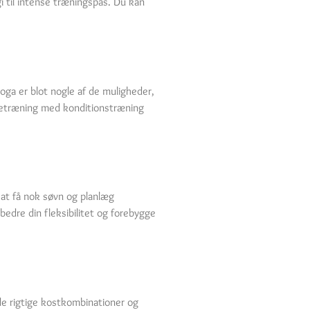
 til intense træningspas. Du kan
yoga er blot nogle af de muligheder,
yrketræning med konditionstræning
r at få nok søvn og planlæg
edre din fleksibilitet og forebygge
de rigtige kostkombinationer og