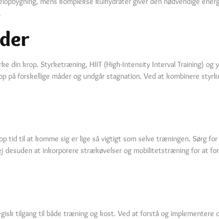
elopbygning, mens komplekse kulhydrater giver den nødvendige energi
.
der
e din krop. Styrketræning, HIIT (High-Intensity Interval Training) og 
n krop på forskellige måder og undgår stagnation. Ved at kombinere st
op tid til at komme sig er lige så vigtigt som selve træningen. Sørg fo
 desuden at inkorporere strækøvelser og mobilitetstræning for at forb
gisk tilgang til både træning og kost. Ved at forstå og implementere 