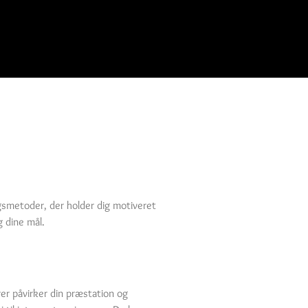
ingsmetoder, der holder dig motiveret
g dine mål.
rer påvirker din præstation og