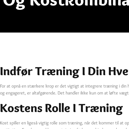
Indfør Træning I Din Hv
For at opnå en stærkere krop er det vigtigt at integrere træning i din 
og engageret, er altafgørende. Det handler ikke kun om at løfte vægt
Kostens Rolle I Træning
Kost spiller en ligeså vigtig rolle som træning, når det kommer til at o