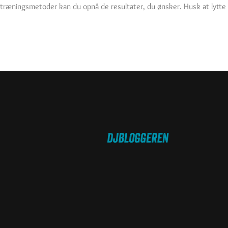
træningsmetoder kan du opnå de resultater, du ønsker. Husk at lytte ti